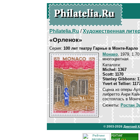
Philatelia.Ru
/
Художественная лите
«Орленок»
Серия:
100 лет театру Гарнье в Монте-Карло
Монако
, 1979, 1.70
многоцветная
Каталоги:
Michel: 1367
Scott: 1170
Stanley Gibbons: 1
Yvert et Tellier: 117
Сцена из оперы Ар
либретто Анри Кай
состоялась в Монте
Сюжеты:
Ростан Э
© 2003-2026
Дмитрий 