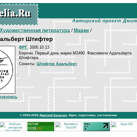
Авторский проект Дмит
Художественная литература
/
Марки
/
дальберт Штифтер
ФРГ
, 2005.10.13
Берлин. Первый день марки М2490. Факсимиле Адальберта
Штифтера.
Сюжеты:
Штифтер Адальберт
рукопись
© 2003-2026
Дмитрий Карасюк
. Идея, подготовка, составление