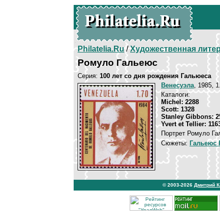
Philatelia.Ru
/
Художественная лите
Ромуло Гальеюс
Серия:
100 лет со дня рождения Гальюеса
Венесуэла
, 1985, 
Каталоги:
Michel: 2288
Scott: 1328
Stanley Gibbons: 2
Yvert et Tellier: 116
Портрет Ромуло Га
Сюжеты:
Гальеюс
© 2003-2026
Дмитрий 