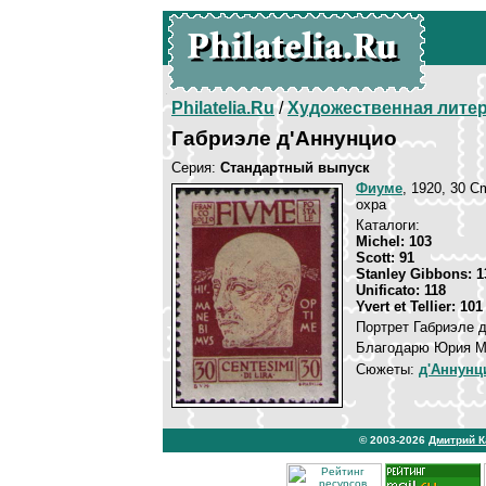
Philatelia.Ru
/
Художественная лите
Габриэле д'Аннунцио
Серия:
Стандартный выпуск
Фиуме
, 1920, 30 C
охра
Каталоги:
Michel: 103
Scott: 91
Stanley Gibbons: 1
Unificato: 118
Yvert et Tellier: 101
Портрет Габриэле д
Благодарю Юрия Мо
Сюжеты:
д'Аннунц
© 2003-2026
Дмитрий 