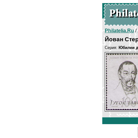
Philatelia.Ru
/
Йован Сте
Серия:
Юбилеи д