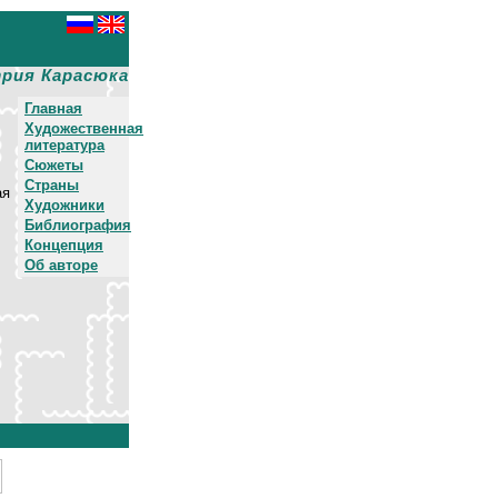
рия Карасюка
Главная
Художественная
литература
Сюжеты
Страны
ая
Художники
Библиография
Концепция
Об авторе