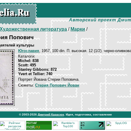
Авторский проект Дмит
Художественная литература
/
Марки
/
рия Попович
еятелей культуры
Югославия
, 1957, 100 din. П. высокая. 12 (1/2). черно-оливков
Каталоги:
Michel: 838
Scott: 495
Stanley Gibbons: 872
Yvert et Tellier: 740
Портрет Йована Стерии Поповича.
Сюжеты:
Стерия Попович Йован
© 2003-2026
Дмитрий Карасюк
. Идея, подготовка, составление