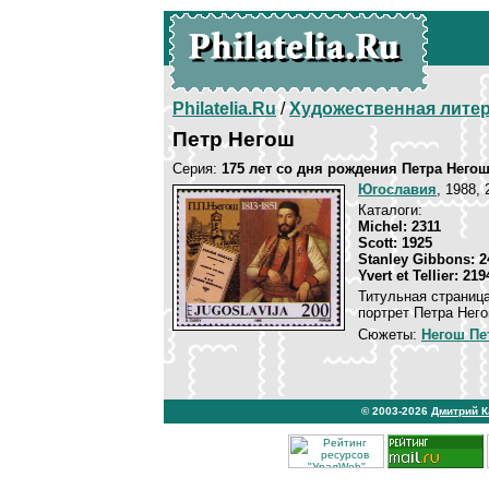
Philatelia.Ru
/
Художественная лите
Петр Негош
Серия:
175 лет со дня рождения Петра Него
Югославия
, 1988, 
Каталоги:
Michel: 2311
Scott: 1925
Stanley Gibbons: 2
Yvert et Tellier: 219
Титульная страниц
портрет Петра Него
Сюжеты:
Негош Пе
© 2003-2026
Дмитрий 