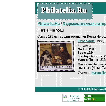
Philatelia.Ru
/
Художественная лите
Петр Негош
Серия:
175 лет со дня рождения Петра Него
Югославия
, 1988, 
Каталоги:
Michel: 2311
Scott: 1926
Stanley Gibbons: 2
Yvert et Tellier: 219
Мавзолей Негоша в
епископа (Йосип Ти
Сюжеты:
Негош Пе
© 2003-2026
Дмитрий 