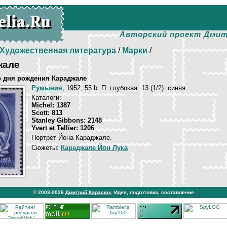
Авторский проект Дмит
Художественная литература
/
Марки
/
жале
со дня рождения Караджале
Румыния
, 1952, 55 b. П. глубокая. 13 (1/2). синяя
Каталоги:
Michel: 1387
Scott: 813
Stanley Gibbons: 2148
Yvert et Tellier: 1206
Портрет Йона Караджале.
Сюжеты:
Караджале Йон Лука
© 2003-2026
Дмитрий Карасюк
. Идея, подготовка, составление