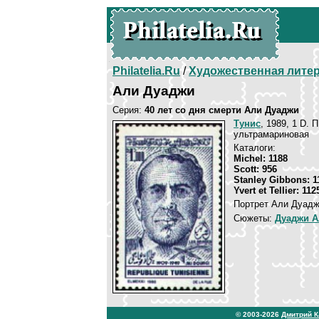
Philatelia.Ru
/
Художественная лите
Али Дуаджи
Серия:
40 лет со дня смерти Али Дуаджи
Тунис
, 1989, 1 D. 
ультрамариновая
Каталоги:
Michel: 1188
Scott: 956
Stanley Gibbons: 1
Yvert et Tellier: 112
Портрет Али Дуадж
Сюжеты:
Дуаджи А
© 2003-2026
Дмитрий 