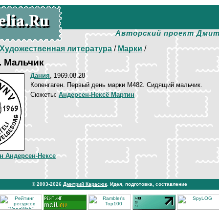
Авторский проект Дмит
Художественная литература
/
Марки
/
. Мальчик
Дания
, 1969.08.28
Копенгаген. Первый день марки М482. Сидящий мальчик.
Сюжеты:
Андерсен-Нексё Мартин
н Андерсен-Нексе
© 2003-2026
Дмитрий Карасюк
. Идея, подготовка, составление