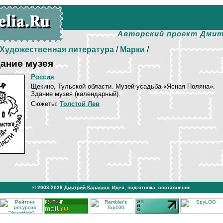
Авторский проект Дмит
Художественная литература
/
Марки
/
ание музея
Россия
Щекино, Тульской области. Музей-усадьба «Ясная Поляна».
Здание музея (календарный).
Сюжеты:
Толстой Лев
© 2003-2026
Дмитрий Карасюк
. Идея, подготовка, составление