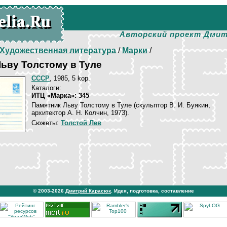
Авторский проект Дмит
Художественная литература
/
Марки
/
ьву Толстому в Туле
СССР
, 1985, 5 kop.
Каталоги:
ИТЦ «Марка»: 345
Памятник Льву Толстому в Туле (скульптор В. И. Буякин,
архитектор А. Н. Колчин, 1973).
Сюжеты:
Толстой Лев
© 2003-2026
Дмитрий Карасюк
. Идея, подготовка, составление