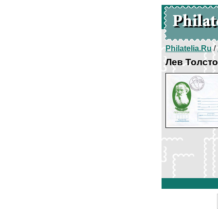
Philatelia.Ru
/
Лев Толст