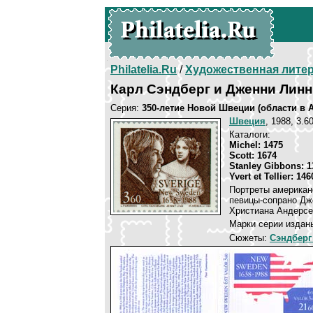
Philatelia.Ru
/
Художественная лите
Карл Сэндберг и Дженни Линн
Серия:
350-летие Новой Швеции (области в 
Швеция
, 1988, 3.6
Каталоги:
Michel: 1475
Scott: 1674
Stanley Gibbons: 1
Yvert et Tellier: 146
Портреты американ
певицы-сопрано Дж
Христиана Андерсе
Марки серии изданы
Сюжеты:
Сэндберг