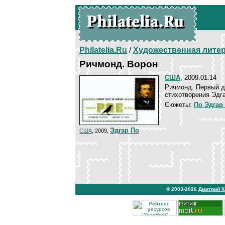
Philatelia.Ru
/
Художественная лите
Ричмонд. Ворон
США
, 2009.01.14
Ричмонд. Первый д
стихотворения Эдга
Сюжеты:
По Эдгар
Эдгар По
США
, 2009,
© 2003-2026
Дмитрий 