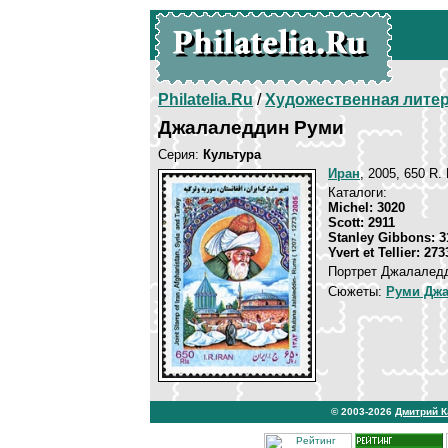
Philatelia.Ru
/
Художественная лите
Джалаледдин Руми
Серия:
Культура
Иран
, 2005, 650 R.
Каталоги:
Michel: 3020
Scott: 2911
Stanley Gibbons: 3
Yvert et Tellier: 273
Портрет Джалаледд
Сюжеты:
Руми Дж
© 2003-2026
Дмитрий 