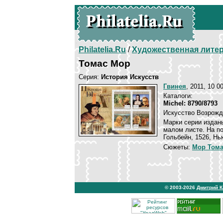
Philatelia.Ru
/
Художественная лите
Томас Мор
Серия:
История Искусств
Гвинея
, 2011, 10 0
Каталоги:
Michel: 8790/8793
Искусство Возрожд
Марки серии издан
малом листе. На п
Гольбейн, 1526, Нь
Сюжеты:
Мор Том
© 2003-2026
Дмитрий 