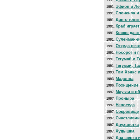
1991,
Эфиоп и Ле
1991,
Слоненок и
1991,
Динго гонит
1991,
Краб играет
1991,
Кошке дают
1991,
Сулейман-и
1991,
Откуда взя
1991,
Носорог и п
1991,
Тегумай и 
1991,
Тегумай, Т
1991,
Том Хэнкс 
1993,
Мадонна
1993,
Похищение 
1996,
Маугли и о
1997,
Проныра
1997,
Непоседа
1997,
Сокровище
1997,
Счастливчи
1997,
Двухцветка
1997,
Худышка
1997,
Два щенка 
1997,