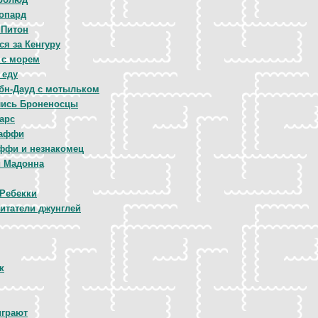
опард
 Питон
ся за Кенгуру
 с морем
 еду
бн-Дауд с мотыльком
лись Броненосцы
арс
Таффи
аффи и незнакомец
и Мадонна
Ребекки
битатели джунглей
к
играют