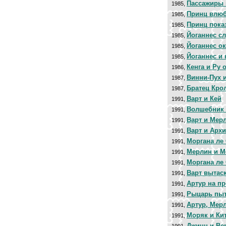
Пассажиры 
1985,
Принц влюб
1985,
Принц пока
1985,
Йоганнес с
1985,
Йоганнес о
1985,
Йоганнес и
1985,
Кенга и Ру
1986,
Винни-Пух и
1987,
Братец Кро
1987,
Варт и Кей
1991,
Волшебник
1991,
Варт и Мер
1991,
Варт и Арх
1991,
Моргана ле
1991,
Мерлин и М
1991,
Моргана ле
1991,
Варт вытас
1991,
Артур на пр
1991,
Рыцарь пыт
1991,
Артур, Мер
1991,
Моряк и Ки
1991,
Джинн и Ве