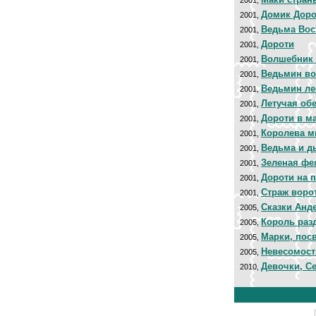
2001,
Домик Доро
2001,
Ведьма Вос
2001,
Дороти
2001,
Волшебник 
2001,
Ведьмин во
2001,
Ведьмин ле
2001,
Летучая об
2001,
Дороти в м
2001,
Королева 
2001,
Ведьма и д
2001,
Зеленая фе
2001,
Дороти на 
2001,
Страж воро
2001,
Сказки Анд
2005,
Король раз
2005,
Марки, по
2005,
Невесомост
2005,
Девочки, С
2010,