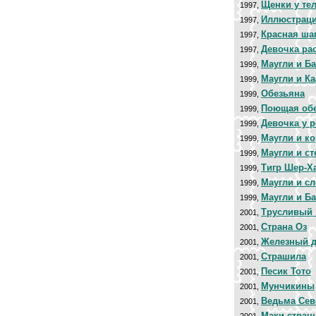
Щенки у те
1997,
Иллюстраци
1997,
Красная ша
1997,
Девочка рас
1997,
Маугли и Б
1999,
Маугли и Ка
1999,
Обезьяна
1999,
Поющая об
1999,
Девочка у р
1999,
Маугли и к
1999,
Маугли и с
1999,
Тигр Шер-Х
1999,
Маугли и с
1999,
Маугли и Б
1999,
Трусливый 
2001,
Страна Оз
2001,
Железный д
2001,
Страшила
2001,
Песик Тото
2001,
Мунчикины
2001,
Ведьма Сев
2001,
Маки стран