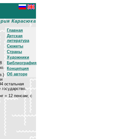
рия Карасюка
Главная
Детская
литература
Сюжеты
Страны
Художники
8
Библиография
во.
Концепция
Об авторе
.)
ии
94 остальная
 государство.
г = 12 пенсам; с