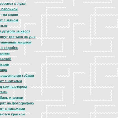
росенок в луже
с бабочкой
т на спине
ет с мячом
стью
 другого за хвост
янут третьего за уши
грушечным мишкой
 в коробке
ангом
тылкой
нками
ница
крашенными губами
ют с нитками
ед компьютером
ками
 Виль и щенки
рят на фотографию
ют с письмами
аются краской