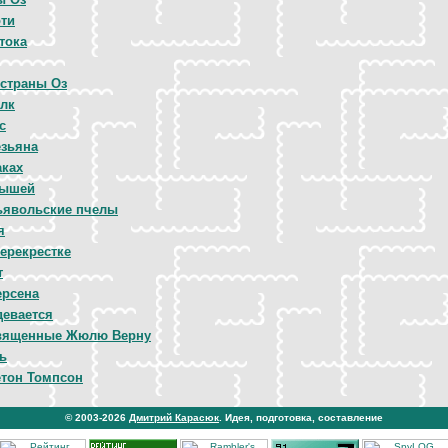
ти
тока
страны Оз
лк
с
езьяна
аках
мышей
ьявольские пчелы
я
перекрестке
т
ерсена
девается
священные Жюлю Верну
ь
етон Томпсон
© 2003-2026
Дмитрий Карасюк
. Идея, подготовка, составление