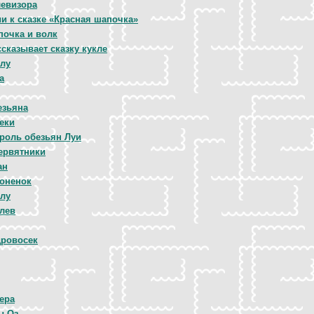
левизора
и к сказке «Красная шапочка»
почка и волк
сказывает сказку кукле
алу
а
езьяна
еки
ороль обезьян Луи
тервятники
ан
лоненок
алу
лев
ровосек
ера
ы Оз