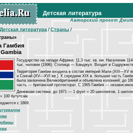
Детская литература
Авторский проект Дмит
Детская литература
/
Страны
/
траны»
а Гамбия
f Gambia
Государство на западе Африки. 11,3 тыс. кв. км. Население 114
тыс. человек (1996). Столица — Банджул. Входит в Содружест
Территория Гамбии входила в состав империй Мали (XIII—XV вв
и Сонгай (XV—XVI вв.). К середине XIX в. большая часть Гамб
была захвачена Великобританией и объявлена колонией; до 18
часть — британский протекторат. С 1965 Гамбия — независимое
Денежная система: до 1971 — 1 фунт = 20 шиллингов, 1 шиллин
= 100 бутутсам.
здаются с 1869.
 штурвалом
алер
лубины
игра