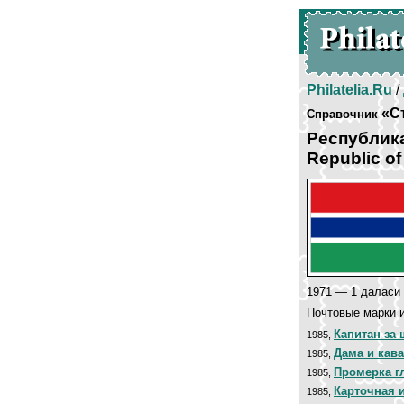
Philatelia.Ru
/
«С
Справочник
Республик
Republic o
1971 — 1 даласи 
Почтовые марки и
Капитан за
1985,
Дама и кав
1985,
Промерка г
1985,
Карточная 
1985,