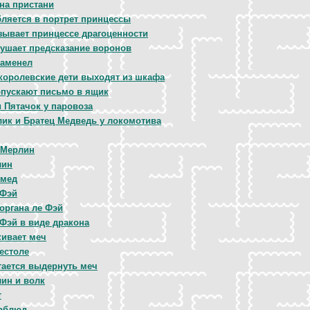
на пристани
ляется в портрет принцессы
зывает принцессе драгоценности
лушает предсказание воронов
каменел
 королевские дети выходят из шкафа
 опускают письмо в ящик
 Пятачок у паровоза
лик и Братец Медведь у локомотива
 Мерлин
лин
имед
 Фэй
органа ле Фэй
 Фэй в виде дракона
кивает меч
естоле
ается выдернуть меч
лин и волк
т
рблюд