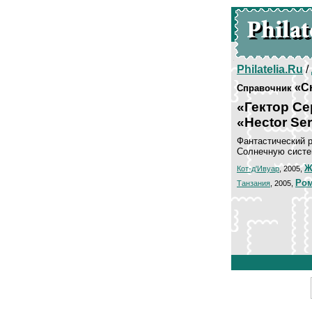
Philatelia.Ru
/
«С
Справочник
«Гектор С
«Hector Se
Фантастический р
Солнечную систе
Ж
Кот-д'Ивуар
, 2005,
Ро
Танзания
, 2005,