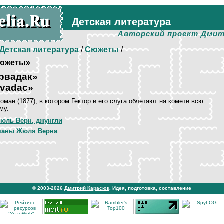
Детская литература
Авторский проект Дмит
Детская литература
/
Сюжеты
/
южеты»
ервадак»
rvadac»
оман (1877), в котором Гектор и его слуга облетают на комете всю
му.
юль Верн, джунгли
маны Жюля Верна
© 2003-2026
Дмитрий Карасюк
. Идея, подготовка, составление