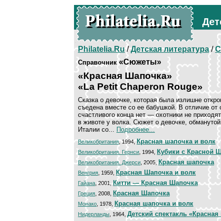
Дет
Philatelia.Ru
/
Детская литература
/
С
«Сюжеты»
Справочник
«Красная Шапочка»
«La Petit Chaperon Rouge»
Сказка о девочке, которая была излишне откров
съедена вместе со ее бабушкой. В отличие от 
счастливого конца нет — охотники не приходят
в животе у волка. Сюжет о девочке, обмануто
Италии со...
Подробнее...
Красная шапочка и волк
Великобритания
, 1994,
Кубики с Красной 
Великобритания. Гернси
, 1994,
Красная шапочка
Великобритания. Джерси
, 2005,
Красная Шапочка и волк
Венгрия
, 1959,
Китти — Красная Шапочка
Гайана
, 2001,
Красная Шапочка
Греция
, 2008,
Красная шапочка и волк
Монако
, 1978,
Детский спектакль «Красная
Нидерланды
, 1964,