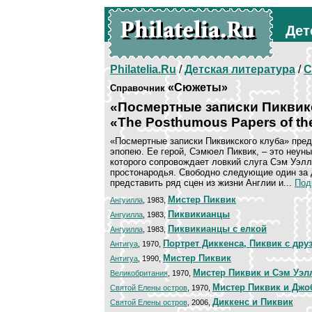
Дет
Philatelia.Ru
/
Детская литература
/
С
«Сюжеты»
Справочник
«Посмертные записки Пиквик
«The Posthumous Papers of th
«Посмертные записки Пиквикского клуба» пре
эпопею. Ее герой, Сэмюел Пиквик, – это неун
которого сопровождает ловкий слуга Сэм Уэлл
простонародья. Свободно следующие один за 
представить ряд сцен из жизни Англии и...
Под
Мистер Пиквик
Ангуилла
, 1983,
Пиквикианцы
Ангуилла
, 1983,
Пиквикианцы с елкой
Ангуилла
, 1983,
Портрет Диккенса, Пиквик с дру
Антигуа
, 1970,
Мистер Пиквик
Антигуа
, 1990,
Мистер Пиквик и Сэм Уэл
Великобритания
, 1970,
Мистер Пиквик и Джо
Святой Елены остров
, 1970,
Диккенс и Пиквик
Святой Елены остров
, 2006,