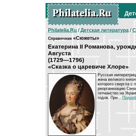
Дет
Philatelia.Ru
/
Детская литература
/
С
«Сюжеты»
Справочник
Екатерина II Романова, урож
Августа
(1729—1796)
«Сказка о царевиче Хлоре»
Русская императриц
жена великого князя
которого свергла с 
реорганизацию Сена
гетманство на Укра
годов. При...
Подроб