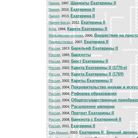
Шахматы Екатерины II
Гвинея
, 1997,
Екатерина II
Гвинея
, 2010,
Екатерина II
Гвинея
, 2013,
Екатерина II
Гвинея-Бисау
, 2012,
Карета Екатерины II
Куба
, 1994,
Взошествие на престо
Мальдивские острова
, 2000,
Екатерина II
Приднестровье
, 2007,
Барельеф Екатерины II
Россия
, 1913,
Банкноты
Россия
, 1993,
Бюст Екатерины II
Россия
, 2002,
Карета Екатерины II (1770-е)
Россия
, 2002,
Карета Екатерины II (1769)
Россия
, 2002,
Кареты Екатерины II
Россия
, 2002,
Покровительство наукам и искус
Россия
, 2004,
Реформа образования
Россия
, 2004,
Общегосударственные преобраз
Россия
, 2004,
Расширение империи
Россия
, 2004,
Портрет Екатерины II
Россия
, 2004,
Банкнота с Екатериной II
Россия
, 2008,
Екатерина II
Россия
, 2011,
Екатерина II, Зимний дворец
Сан-Марино
, 2003,