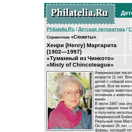
Дет
Philatelia.Ru
/
Детская литература
/
С
«Сюжеты»
Справочник
Хенри (Henry) Маргарита
(1902—1997)
«Туманный из Чинкото»
«Misty of Chincoteague»
Американская писате
возрасте 11 лет. Вп
детей с собакой кол
детей. Все ее книг
настоящих животных
основном о животны
меня».
В июле 1947 она опу
вырастивших пони М
и получила несколь
Американской Библи
Реальный пони Мист
Он прожил 26 лет —
фермы, носящей теп