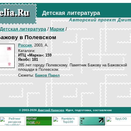
Детская литература
Авторский проект Дмит
Детская литература
/
Марки
/
Бажову в Полевском
Россия
, 2003, А.
Каталоги:
ИТЦ «Марка»: 159
Якобс: 181
285 лет городу Полевскому. Памятник Бажову на Бажовской
площади в Полевском.
Сюжеты:
Бажов Павел
© 2003-2026
Дмитрий Карасюк
. Идея, подготовка, составление