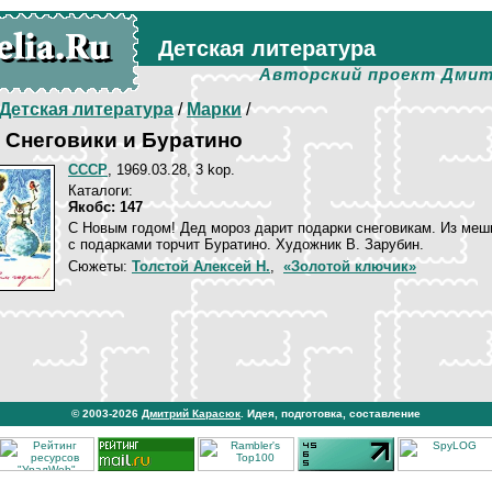
Детская литература
Авторский проект Дмит
Детская литература
/
Марки
/
 Снеговики и Буратино
СССР
, 1969.03.28, 3 kop.
Каталоги:
Якобс: 147
С Новым годом! Дед мороз дарит подарки снеговикам. Из меш
с подарками торчит Буратино. Художник В. Зарубин.
Сюжеты:
Толстой Алексей Н.
,
«Золотой ключик»
© 2003-2026
Дмитрий Карасюк
. Идея, подготовка, составление