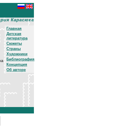
рия Карасюка
Главная
Детская
литература
Сюжеты
Страны
Художники
Библиография
ка
Концепция
Об авторе