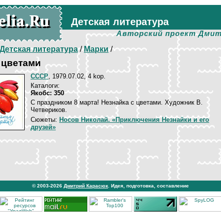
Детская литература
Авторский проект Дмит
Детская литература
/
Марки
/
 цветами
СССР
, 1979.07.02, 4 kop.
Каталоги:
Якобс: 350
С праздником 8 марта! Незнайка с цветами. Художник В.
Четвериков.
Сюжеты:
Носов Николай. «Приключения Незнайки и его
друзей»
© 2003-2026
Дмитрий Карасюк
. Идея, подготовка, составление