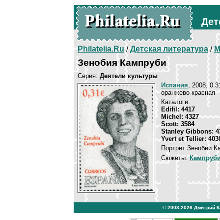
Дет
Philatelia.Ru
/
Детская литература
/
М
Зенобия Кампруби
Серия:
Деятели культуры
Испания
, 2008, 0.3
оранжево-красная
Каталоги:
Edifil: 4417
Michel: 4327
Scott: 3584
Stanley Gibbons: 4
Yvert et Tellier: 403
Портрет Зенобии К
Сюжеты:
Кампруби
© 2003-2026
Дмитрий 