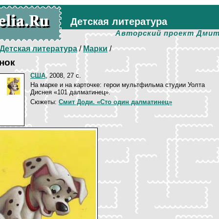
Детская литература
Авторский проект Дмит
Детская литература
/
Марки
/
нок
США
, 2008, 27 c.
На марке и на карточке: герои мультфильма студии Уолта
Диснея «101 далматинец».
Сюжеты:
Смит Доди. «Сто один далматинец»