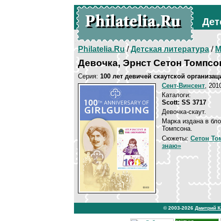
Дет
Philatelia.Ru
/
Детская литература
/
М
Девочка, Эрнст Сетон Томпсо
Серия:
100 лет девичей скаутской организац
Сент-Винсент
, 201
Каталоги:
Scott: SS 3717
Девочка-скаут.
Марка издана в бло
Томпсона.
Сюжеты:
Сетон То
знаю»
© 2003-2026
Дмитрий 