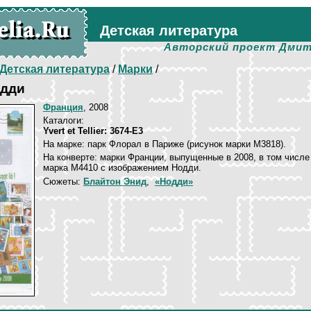
Детская литература
Авторский проект Дмит
Детская литература
/
Марки
/
одди
Франция
, 2008
Каталоги:
Yvert et Tellier: 3674-E3
На марке: парк Флорал в Париже (рисунок марки М3818).
На конверте: марки Франции, выпущенные в 2008, в том числе
марка М4410 с изображением Нодди.
Сюжеты:
Блайтон Энид
,
«Нодди»