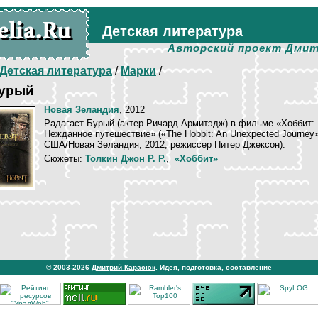
Детская литература
Авторский проект Дмит
Детская литература
/
Марки
/
Бурый
Новая Зеландия
, 2012
Радагаст Бурый (актер Ричард Армитэдж) в фильме «Хоббит:
Нежданное путешествие» («The Hobbit: An Unexpected Journey»
США/Новая Зеландия, 2012, режиссер Питер Джексон).
Сюжеты:
Толкин Джон Р. Р.
,
«Хоббит»
© 2003-2026
Дмитрий Карасюк
. Идея, подготовка, составление