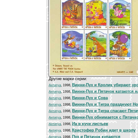
Другие марки серии:
Винни-Пух и Кролик убирают ур
Антигуа
, 1998,
Винни-Пух и Пятачок катаются 
Антигуа
, 1998,
Винни-Пух и Сова
Антигуа
, 1998,
Винни-Пух и Тигра празднуют Н
Антигуа
, 1998,
Винни-Пух и Тигра спасают Пята
Антигуа
, 1998,
Винни-Пух обнимается с Пятачк
Антигуа
, 1998,
Иа в куче листьев
Антигуа
, 1998,
Кристофер Робин идет в школу
Антигуа
, 1998,
Пух и Пятачок купаются
Антигуа
, 1998,