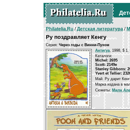
Дет
Philatelia.Ru
/
Детская литература
/
М
Ру поздравляет Кенгу
Серия:
Через годы с Винни-Пухом
Антигуа
, 1998, $ 1
Каталоги:
Michel: 2695
Scott: 2149e
Stanley Gibbons: 2
Yvert et Tellier: 232
Май. Ру дарит Кенг
Марка издана в ма
Сюжеты:
Милн Але