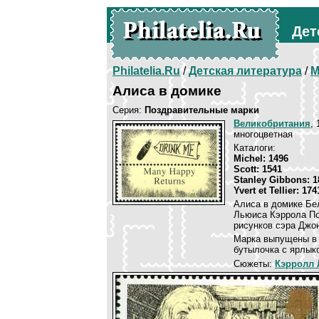
Дет
Philatelia.Ru
/
Детская литература
/
М
Алиса в домике
Серия:
Поздравительные марки
Великобритания
, 
многоцветная
Каталоги:
Michel: 1496
Scott: 1541
Stanley Gibbons: 1
Yvert et Tellier: 174
Алиса в домике Бе
Льюиса Кэррола По
рисунков сэра Джон
Марка выпущены в 
бутылочка с ярлык
Сюжеты:
Кэрролл