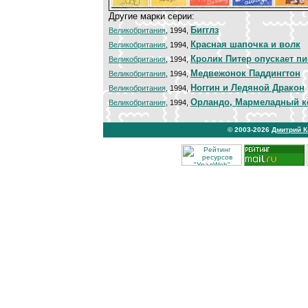
Другие марки серии:
Бигглз
Великобритания
, 1994,
Красная шапочка и волк
Великобритания
, 1994,
Кролик Питер опускает п
Великобритания
, 1994,
Медвежонок Паддингтон
Великобритания
, 1994,
Ноггин и Ледяной Дракон
Великобритания
, 1994,
Орландо, Мармеладный к
Великобритания
, 1994,
© 2003-2026
Дмитрий 