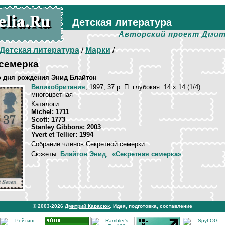
Детская литература
Авторский проект Дмит
Детская литература
/
Марки
/
 семерка
со дня рождения Энид Блайтон
Великобритания
, 1997, 37 p. П. глубокая. 14 х 14 (1/4).
многоцветная
Каталоги:
Michel: 1711
Scott: 1773
Stanley Gibbons: 2003
Yvert et Tellier: 1994
Собрание членов Секретной семерки.
Сюжеты:
Блайтон Энид
,
«Секретная семерка»
© 2003-2026
Дмитрий Карасюк
. Идея, подготовка, составление