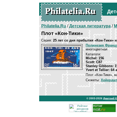
Дет
Philatelia.Ru
/
Детская литература
/
М
Плот «Кон-Тики»
Серия:
25 лет со дня прибытия «Кон-Тики» н
Полинезия Франц
многоцветная
Каталоги:
Michel: 156
Scott: C87
Stanley Gibbons: 1
Yvert et Tellier: 64
Плот «Кон-Тики», м
Сюжеты:
Хейердал
© 2003-2026
Дмитрий 