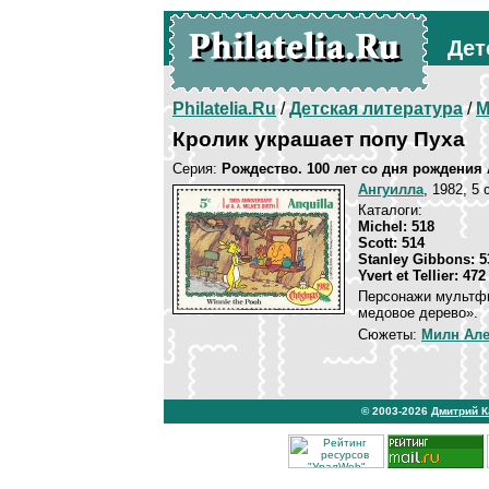
Дет
Philatelia.Ru
/
Детская литература
/
М
Кролик украшает попу Пуха
Серия:
Рождество. 100 лет со дня рождения 
Ангуилла
, 1982, 5
Каталоги:
Michel: 518
Scott: 514
Stanley Gibbons: 5
Yvert et Tellier: 472
Персонажи мультфи
медовое дерево».
Сюжеты:
Милн Але
© 2003-2026
Дмитрий 