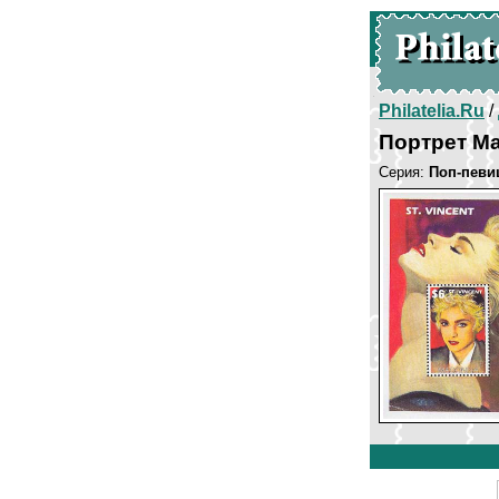
Philatelia.Ru
/
Портрет М
Серия:
Поп-певи