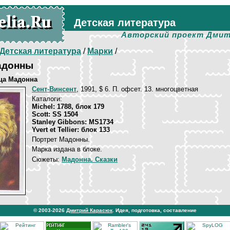
Детская литература
Авторский проект Дмит
Детская литература
/
Марки
/
адонны
ца Мадонна
Сент-Винсент
, 1991, $ 6. П. офсет. 13. многоцветная
Каталоги:
Michel: 1788, блок 179
Scott: SS 1504
Stanley Gibbons: MS1734
Yvert et Tellier: блок 133
Портрет Мадонны.
Марка издана в блоке.
Сюжеты:
Мадонна. Сказки
© 2003-2026
Дмитрий Карасюк
. Идея, подготовка, составление