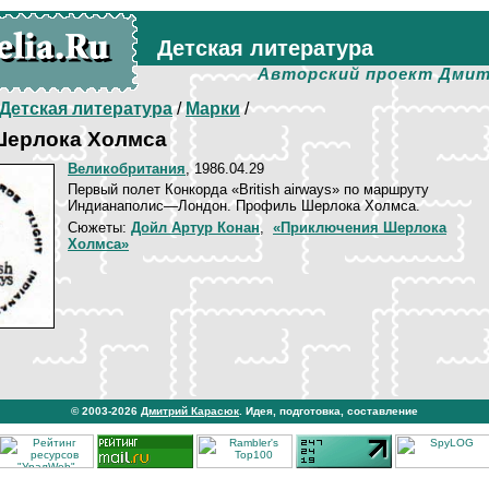
Детская литература
Авторский проект Дмит
Детская литература
/
Марки
/
ерлока Холмса
Великобритания
, 1986.04.29
Первый полет Конкорда «British airways» по маршруту
Индианаполис—Лондон. Профиль Шерлока Холмса.
Сюжеты:
Дойл Артур Конан
,
«Приключения Шерлока
Холмса»
© 2003-2026
Дмитрий Карасюк
. Идея, подготовка, составление