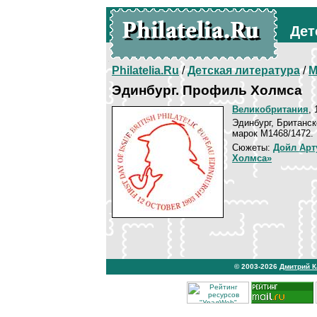
Дет
Philatelia.Ru
/
Детская литература
/
М
Эдинбург. Профиль Холмса
Великобритания
, 
Эдинбург, Британс
марок М1468/1472.
Сюжеты:
Дойл Арт
Холмса»
© 2003-2026
Дмитрий 