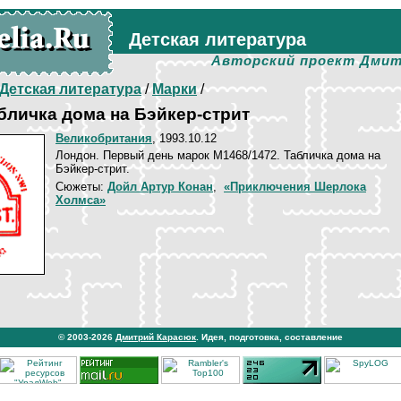
Детская литература
Авторский проект Дмит
Детская литература
/
Марки
/
бличка дома на Бэйкер-стрит
Великобритания
, 1993.10.12
Лондон. Первый день марок М1468/1472. Табличка дома на
Бэйкер-стрит.
Сюжеты:
Дойл Артур Конан
,
«Приключения Шерлока
Холмса»
© 2003-2026
Дмитрий Карасюк
. Идея, подготовка, составление