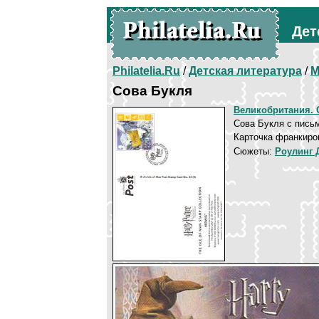
Дет
Philatelia.Ru
/
Детская литература
/
М
Сова Букля
Великобритания. 
Сова Букля с пись
Карточка франкиро
Сюжеты:
Роулинг 