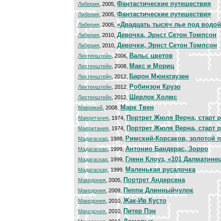
Фантастические путешествия
Либерия
, 2005,
Фантастические путешествия
Либерия
, 2005,
«Двадцать тысяч лье под водой
Либерия
, 2005,
Девочка, Эрнст Сетон Томпсон
Либерия
, 2010,
Девочки, Эрнст Сетон Томпсон
Либерия
, 2010,
Вальс цветов
Лихтенштейн
, 2006,
Макс и Мориц
Лихтенштейн
, 2008,
Барон Мюнхгаузен
Лихтенштейн
, 2012,
Робинзон Крузо
Лихтенштейн
, 2012,
Шерлок Холмс
Лихтенштейн
, 2012,
Марк Твен
Маврикий
, 2008,
Портрет Жюля Верна, старт 
Мавритания
, 1974,
Портрет Жюля Верна, старт 
Мавритания
, 1974,
Римский-Корсаков, золотой 
Мадагаскар
, 1988,
Антонио Бандерас, Зорро
Мадагаскар
, 1999,
Гленн Клоуз, «101 Далматине
Мадагаскар
, 1999,
Маленькая русалочка
Мадагаскар
, 1999,
Портрет Андерсена
Македония
, 2005,
Пеппи Длинныйчулок
Македония
, 2009,
Жак-Ив Кусто
Македония
, 2010,
Питер Пэн
Македония
, 2010,