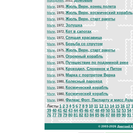
Домовые
Македония
, 2012,
Жюль Верн, конец полета
Мали
, 1970,
Жюль Верн, космический корабль
Мали
, 1970,
Жюль Верн, старт ракеты
Мали
, 1970,
Золушка
Мали
, 1972,
Кот в сапогах
Мали
, 1972,
Спящая красавица
Мали
, 1972,
Борьба со спрутом
Мали
, 1975,
Жюль Верн, старт ракеты
Мали
, 1975,
Огромный корабль
Мали
, 1975,
Путешествие по подземной реке
Мали
, 1975,
Крокодил, Слоненок и Питон
Мали
, 1976,
Марка с портретом Верна
Мали
, 1979,
Колесный пароход
Мали
, 1980,
Космический корабль
Мали
, 1980,
Космический корабль
Мали
, 1980,
Филеас Фогг, Паспарту и мисс Ауд
Мали
, 1980,
Листы
1
2
3
4
5
6
7
8
9
10
11
12
13
14
15
16
17
39
40
41
42
43
44
45
46
47
48
49
50
51
52
53
54
76
77
78
79
80
81
82
83
84
85
86
87
88
89
90
91
© 2003-2026
Дмитрий 