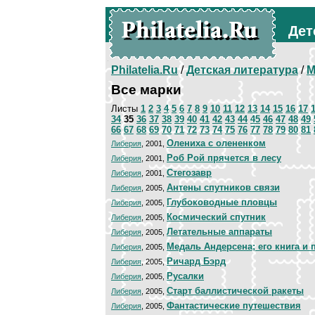
Дет
Philatelia.Ru
/
Детская литература
/
М
Все марки
Листы
1
2
3
4
5
6
7
8
9
10
11
12
13
14
15
16
17
34
35
36
37
38
39
40
41
42
43
44
45
46
47
48
49
66
67
68
69
70
71
72
73
74
75
76
77
78
79
80
81
Олениха с олененком
Либерия
, 2001,
Роб Рой прячется в лесу
Либерия
, 2001,
Стегозавр
Либерия
, 2001,
Антены спутников связи
Либерия
, 2005,
Глубоководные пловцы
Либерия
, 2005,
Космический спутник
Либерия
, 2005,
Летательные аппараты
Либерия
, 2005,
Медаль Андерсена; его книга и 
Либерия
, 2005,
Ричард Бэрд
Либерия
, 2005,
Русалки
Либерия
, 2005,
Старт баллистической ракеты
Либерия
, 2005,
Фантастические путешествия
Либерия
, 2005,