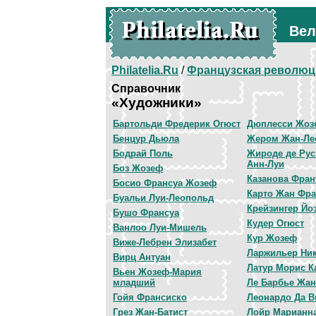
Вел
Philatelia.Ru
/
Французская революц
Справочник
«Художники»
Бартольди Фредерик Огюст
Дюплесси Жоз
Бенцур Дьюла
Жером Жан-Ле
Бодрай Поль
Жироде де Рус
Анн-Луи
Боз Жозеф
Казанова Фран
Босио Франсуа Жозеф
Карто Жан Фра
Буальи Луи-Леопольд
Крейзингер Йо
Бушо Франсуа
Кудер Огюст
Ванлоо Луи-Мишель
Кур Жозеф
Виже-Лебрен Элизабет
Ларжильер Ни
Вирц Антуан
Латур Морис К
Вьен Жозеф-Мария
младший
Ле Барбье Жан
Гойя Франсиско
Леонардо Да В
Грез Жан-Батист
Лойр Марианн