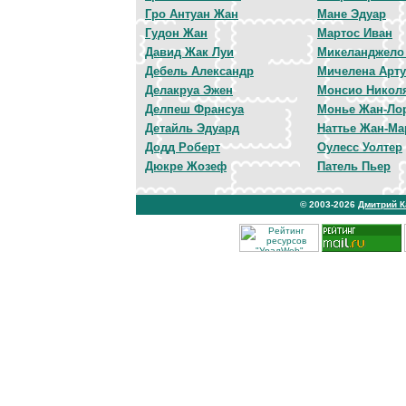
Гро Антуан Жан
Мане Эдуар
Гудон Жан
Мартос Иван
Давид Жак Луи
Микеланджело
Дебель Александр
Мичелена Арт
Делакруа Эжен
Монсио Никол
Делпеш Франсуа
Монье Жан-Ло
Детайль Эдуард
Наттье Жан-Ма
Додд Роберт
Оулесс Уолтер
Дюкре Жозеф
Патель Пьер
© 2003-2026
Дмитрий 