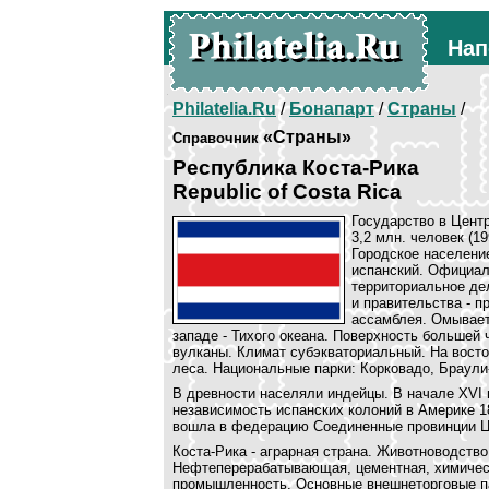
Нап
Philatelia.Ru
/
Бонапарт
/
Страны
/
«Страны»
Справочник
Республика Коста-Рика
Republic of Costa Rica
Государство в Центр
3,2 млн. человек (1
Городское населени
испанский. Официал
территориальное дел
и правительства - п
ассамблея. Омываетс
западе - Тихого океана. Поверхность большей
вулканы. Климат субэкваториальный. На восто
леса. Национальные парки: Корковадо, Браули
В древности населяли индейцы. В начале XVI 
независимость испанских колоний в Америке 1
вошла в федерацию Соединенные провинции Це
Коста-Рика - аграрная страна. Животноводство
Нефтеперерабатывающая, цементная, химическ
промышленность. Основные внешнеторговые п