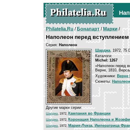
Нап
Philatelia.Ru
/
Бонапарт
/
Марки
/
Наполеон перед вступлением
Серия:
Наполеон
Шарджа
, 1972, 75 
Каталоги:
Michel: 1267
«Наполеон перед в
Верне, 1810, Верса
Художники:
Верне 
Сюжеты:
Наполеон
Другие марки серии:
Кампания во Франции
Шарджа
, 1972,
Коронация Наполеона и Жозеф
Шарджа
, 1972,
Мария-Луиза, Императрица Фра
Шарджа
, 1972,