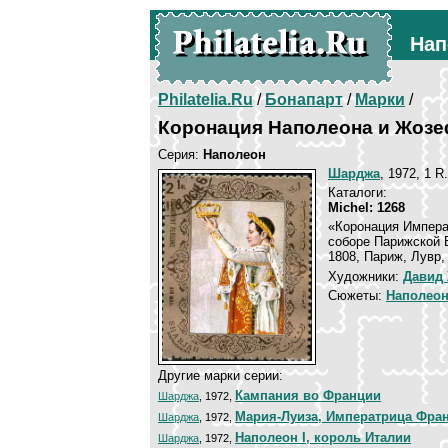
Нап
Philatelia.Ru
/
Бонапарт
/
Марки
/
Коронация Наполеона и Жоз
Серия:
Наполеон
Шарджа
, 1972, 1 R
Каталоги:
Michel: 1268
«Коронация Импер
соборе Парижской Б
1808, Париж, Лувр,
Художники:
Давид
Сюжеты:
Наполеон
Другие марки серии:
Кампания во Франции
Шарджа
, 1972,
Мария-Луиза, Императрица Фра
Шарджа
, 1972,
Наполеон I, король Италии
Шарджа
, 1972,