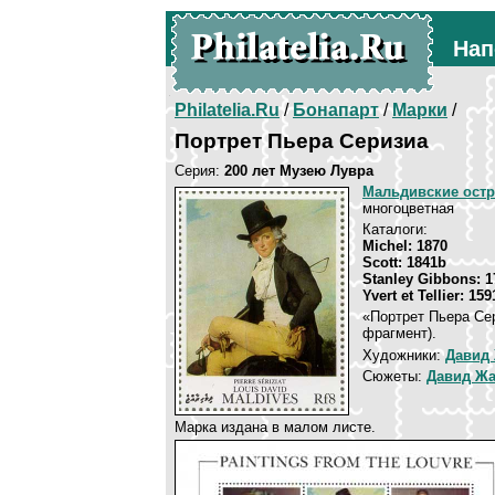
Нап
Philatelia.Ru
/
Бонапарт
/
Марки
/
Портрет Пьера Серизиа
Серия:
200 лет Музею Лувра
Мальдивские ост
многоцветная
Каталоги:
Michel: 1870
Scott: 1841b
Stanley Gibbons: 1
Yvert et Tellier: 159
«Портрет Пьера Сер
фрагмент).
Художники:
Давид
Сюжеты:
Давид Жа
Марка издана в малом листе.