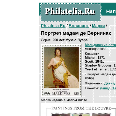
Нап
Philatelia.Ru
/
Бонапарт
/
Марки
/
Портрет мадам де Вернинак
Серия:
200 лет Музею Лувра
Мальдивские ост
многоцветная
Каталоги:
Michel: 1871
Scott: 1841c
Stanley Gibbons: 1
Yvert et Tellier: 159
«Портрет мадам де
Лувр).
Художники:
Давид
Сюжеты:
Давид Жа
Марка издана в малом листе.