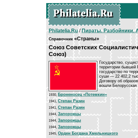
Philatelia.Ru
/
Пираты. Разбойники.
«Страны»
Справочник
Союз Советских Социалистич
Союз)
Государство, сущес
территории бывшей 
государство по терр
суши — 22 402,2 тыс
Договору об образов
вошли Белорусская 
Броненосец «Потемкин»
1930,
Степан Разин
1941,
Степан Разин
1941,
Запорожцы
1944,
Запорожцы
1944,
Запорожцы
1944,
Орден Богдана Хмельницкого
1945,