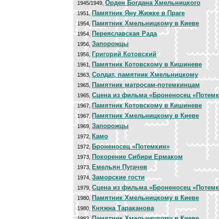
Орден Богдана Хмельницкого
1945/1949,
Памятник Яну Жижке в Праге
1951,
Памятник Хмельницкому в Киеве
1954,
Переяславская Рада
1954,
Запорожцы
1956,
Григорий Котовский
1956,
Памятник Котовскому в Кишиневе
1961,
Солдат, памятник Хмельницкому
1963,
Памятник матросам-потемкинцам
1965,
Сцена из фильма «Броненосец «Потем
1965,
Памятник Котовскому в Кишиневе
1967,
Памятник Хмельницкому в Киеве
1967,
Запорожцы
1969,
Камо
1972,
Броненосец «Потемкин»
1972,
Покорение Сибири Ермаком
1973,
Емельян Пугачев
1973,
Заморские гости
1974,
Сцена из фильма «Броненосец «Потем
1979,
Памятник Хмельницкому в Киеве
1980,
Княжна Тараканова
1980,
Памятник Хмельницкому в Киеве
1982,