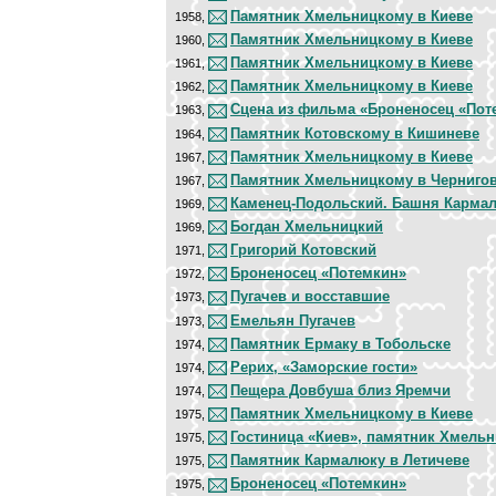
Памятник Хмельницкому в Киеве
1958,
Памятник Хмельницкому в Киеве
1960,
Памятник Хмельницкому в Киеве
1961,
Памятник Хмельницкому в Киеве
1962,
Сцена из фильма «Броненосец «Пот
1963,
Памятник Котовскому в Кишиневе
1964,
Памятник Хмельницкому в Киеве
1967,
Памятник Хмельницкому в Черниго
1967,
Каменец-Подольский. Башня Карма
1969,
Богдан Хмельницкий
1969,
Григорий Котовский
1971,
Броненосец «Потемкин»
1972,
Пугачев и восставшие
1973,
Емельян Пугачев
1973,
Памятник Ермаку в Тобольске
1974,
Рерих, «Заморские гости»
1974,
Пещера Довбуша близ Яремчи
1974,
Памятник Хмельницкому в Киеве
1975,
Гостиница «Киев», памятник Хмель
1975,
Памятник Кармалюку в Летичеве
1975,
Броненосец «Потемкин»
1975,