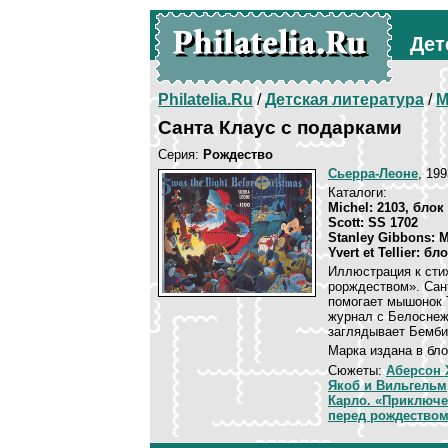
Дет
Philatelia.Ru
/
Детская литература
/
М
Санта Клаус с подарками
Серия:
Рождество
Сьерра-Леоне
, 19
Каталоги:
Michel: 2103, блок
Scott: SS 1702
Stanley Gibbons: 
Yvert et Tellier: бл
Иллюстрация к сти
рорждеством». Сан
помогает мышонок 
журнал с Белоснеж
заглядывает Бемби
Марка издана в бло
Сюжеты:
Аберсон 
Якоб и Вильгельм
Карло. «Приключ
перед рождество